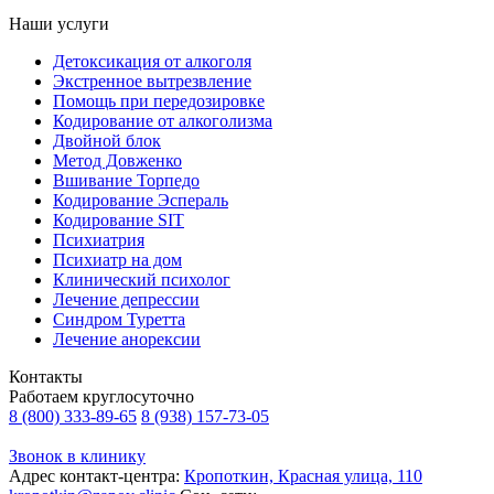
Наши услуги
Детоксикация от алкоголя
Экстренное вытрезвление
Помощь при передозировке
Кодирование от алкоголизма
Двойной блок
Метод Довженко
Вшивание Торпедо
Кодирование Эспераль
Кодирование SIT
Психиатрия
Психиатр на дом
Клинический психолог
Лечение депрессии
Синдром Туретта
Лечение анорексии
Контакты
Работаем круглосуточно
8 (800) 333-89-65
8 (938) 157-73-05
Звонок в клинику
Адрес контакт-центра:
Кропоткин, Красная улица, 110