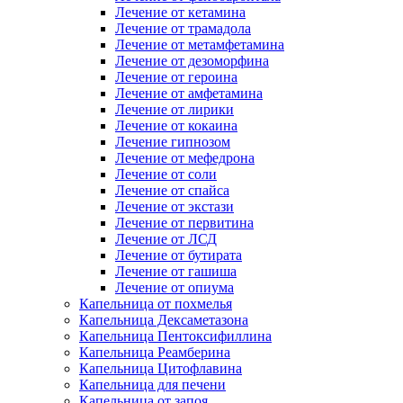
Лечение от кетамина
Лечение от трамадола
Лечение от метамфетамина
Лечение от дезоморфина
Лечение от героина
Лечение от амфетамина
Лечение от лирики
Лечение от кокаина
Лечение гипнозом
Лечение от мефедрона
Лечение от соли
Лечение от спайса
Лечение от экстази
Лечение от первитина
Лечение от ЛСД
Лечение от бутирата
Лечение от гашиша
Лечение от опиума
Капельница от похмелья
Капельница Дексаметазона
Капельница Пентоксифиллина
Капельница Реамберина
Капельница Цитофлавина
Капельница для печени
Капельница от запоя