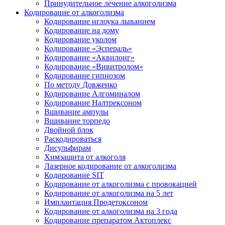
Принудительное лечение алкоголизма
Кодирование от алкоголизма
Кодирование иглоука лыванием
Кодирование на дому
Кодирование уколом
Кодирование «Эспераль»
Кодирование «Аквилонг»
Кодирование «Вивитролом»
Кодирование гипнозом
По методу Довженко
Кодирование Алгоминалом
Кодирование Налтрексоном
Вшивание ампулы
Вшивание торпедо
Двойной блок
Раскодироваться
Дисульфирам
Химзащита от алкоголя
Лазерное кодирование от алкоголизма
Кодирование SIT
Кодирование от алкоголизма с провокацией
Кодирование от алкоголизма на 5 лет
Имплантация Продетоксоном
Кодирование от алкоголизма на 3 года
Кодирование препаратом Актоплекс