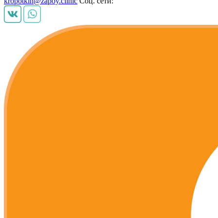
kropotkin@zapoy.clinic
Соц. сети: