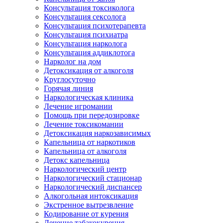
Консультация токсиколога
Консультация сексолога
Консультация психотерапевта
Консультация психиатра
Консультация нарколога
Консультация аддиклотога
Нарколог на дом
Детоксикация от алкоголя
Круглосуточно
Горячая линия
Наркологическая клиника
Лечение игромании
Помощь при передозировке
Лечение токсикомании
Детоксикация наркозависимых
Капельница от наркотиков
Капельница от алкоголя
Детокс капельница
Наркологический центр
Наркологический стационар
Наркологический диспансер
Алкогольная интоксикация
Экстренное вытрезвление
Кодирование от курения
Лечение табакокурения