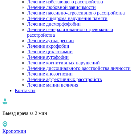
Лечение избегающего расстройства
Лечение любовной зависимости
Лечение пассивно-агрессивного расстройства
Лечение синдрома нарушения памяти
Лечение дисморфофобии
Лечение генерализованного тревожного
расстройства
Лечение аутоагрессии
Лечение акрофобии
Лечение циклотимии
Лечение аутофобии
Лечение когнитивных нарушений
Лечение диссоциального расстройства личности
Лечение анозогнозии
Лечение аффективных расстройств
Лечение мании величия
Контакты
Выезд врача за 2 мин
Кропоткин