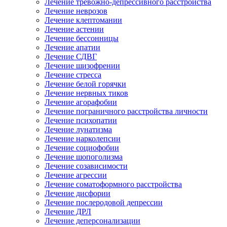
Лечение тревожно-депрессивного расстройства
Лечение неврозов
Лечение клептомании
Лечение астении
Лечение бессонницы
Лечение апатии
Лечение СДВГ
Лечение шизофрении
Лечение стресса
Лечение белой горячки
Лечение нервных тиков
Лечение агорафобии
Лечение пограничного расстройства личности
Лечение психопатии
Лечение лунатизма
Лечение нарколепсии
Лечение социофобии
Лечение шопоголизма
Лечение созависимости
Лечение агрессии
Лечение соматоформного расстройства
Лечение дисфории
Лечение послеродовой депрессии
Лечение ДРЛ
Лечение деперсонализации