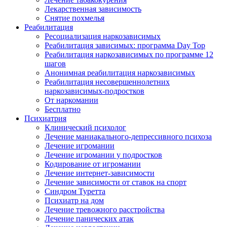
Лекарственная зависимость
Снятие похмелья
Реабилитация
Ресоциализация наркозависимых
Реабилитация зависимых: программа Day Top
Реабилитация наркозависимых по программе 12
шагов
Анонимная реабилитация наркозависимых
Реабилитация несовершеннолетних
наркозависимых-подростков
От наркомании
Бесплатно
Психиатрия
Клинический психолог
Лечение маниакального-депрессивного психоза
Лечение игромании
Лечение игромании у подростков
Кодирование от игромании
Лечение интернет-зависимости
Лечение зависимости от ставок на спорт
Синдром Туретта
Психиатр на дом
Лечение тревожного расстройства
Лечение панических атак