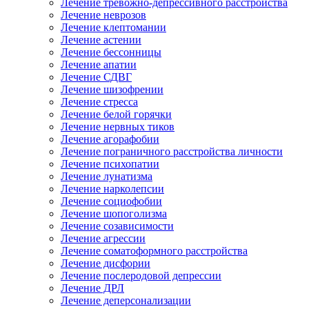
Лечение тревожно-депрессивного расстройства
Лечение неврозов
Лечение клептомании
Лечение астении
Лечение бессонницы
Лечение апатии
Лечение СДВГ
Лечение шизофрении
Лечение стресса
Лечение белой горячки
Лечение нервных тиков
Лечение агорафобии
Лечение пограничного расстройства личности
Лечение психопатии
Лечение лунатизма
Лечение нарколепсии
Лечение социофобии
Лечение шопоголизма
Лечение созависимости
Лечение агрессии
Лечение соматоформного расстройства
Лечение дисфории
Лечение послеродовой депрессии
Лечение ДРЛ
Лечение деперсонализации