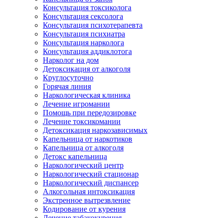
Консультация токсиколога
Консультация сексолога
Консультация психотерапевта
Консультация психиатра
Консультация нарколога
Консультация аддиклотога
Нарколог на дом
Детоксикация от алкоголя
Круглосуточно
Горячая линия
Наркологическая клиника
Лечение игромании
Помощь при передозировке
Лечение токсикомании
Детоксикация наркозависимых
Капельница от наркотиков
Капельница от алкоголя
Детокс капельница
Наркологический центр
Наркологический стационар
Наркологический диспансер
Алкогольная интоксикация
Экстренное вытрезвление
Кодирование от курения
Лечение табакокурения