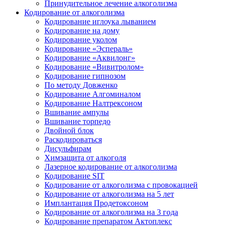
Принудительное лечение алкоголизма
Кодирование от алкоголизма
Кодирование иглоука лыванием
Кодирование на дому
Кодирование уколом
Кодирование «Эспераль»
Кодирование «Аквилонг»
Кодирование «Вивитролом»
Кодирование гипнозом
По методу Довженко
Кодирование Алгоминалом
Кодирование Налтрексоном
Вшивание ампулы
Вшивание торпедо
Двойной блок
Раскодироваться
Дисульфирам
Химзащита от алкоголя
Лазерное кодирование от алкоголизма
Кодирование SIT
Кодирование от алкоголизма с провокацией
Кодирование от алкоголизма на 5 лет
Имплантация Продетоксоном
Кодирование от алкоголизма на 3 года
Кодирование препаратом Актоплекс