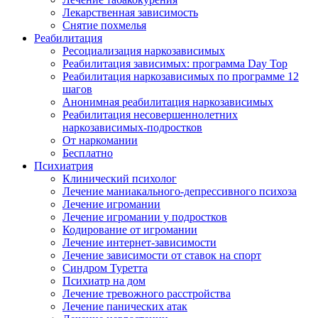
Лекарственная зависимость
Снятие похмелья
Реабилитация
Ресоциализация наркозависимых
Реабилитация зависимых: программа Day Top
Реабилитация наркозависимых по программе 12
шагов
Анонимная реабилитация наркозависимых
Реабилитация несовершеннолетних
наркозависимых-подростков
От наркомании
Бесплатно
Психиатрия
Клинический психолог
Лечение маниакального-депрессивного психоза
Лечение игромании
Лечение игромании у подростков
Кодирование от игромании
Лечение интернет-зависимости
Лечение зависимости от ставок на спорт
Синдром Туретта
Психиатр на дом
Лечение тревожного расстройства
Лечение панических атак