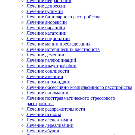
Лечение неврастении
Лечение депрессии
Лечение булимии
Лечение биполярного расстройства
Лечение анорексии
Лечение паранойи
Лечение кататонии
Лечение социопатии
Лечение мании преследования
Лечение истерических расстройств
Лечение деменции
Лечение галлюцинаций
Лечение клаустрофобии
Лечение сонливости
Лечение аменции
Лечение ипохондрии
Лечение обсессивно-компульсивного расстройства
Лечение гипомании
Лечение посттравматического стрессового
расстройства
Лечение раздражительности
Лечение психоза
Лечение алекситимии
Лечение дереализации
Лечение абулии