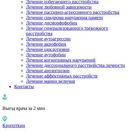
Лечение избегающего расстройства
Лечение любовной зависимости
Лечение пассивно-агрессивного расстройства
Лечение синдрома нарушения памяти
Лечение дисморфофобии
Лечение генерализованного тревожного
расстройства
Лечение аутоагрессии
Лечение акрофобии
Лечение циклотимии
Лечение аутофобии
Лечение когнитивных нарушений
Лечение диссоциального расстройства личности
Лечение анозогнозии
Лечение аффективных расстройств
Лечение мании величия
Контакты
Выезд врача за 2 мин
Кропоткин