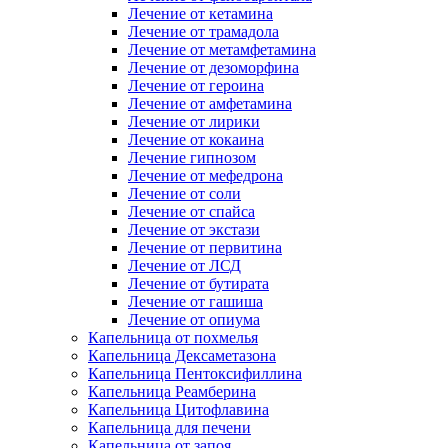
Лечение от кетамина
Лечение от трамадола
Лечение от метамфетамина
Лечение от дезоморфина
Лечение от героина
Лечение от амфетамина
Лечение от лирики
Лечение от кокаина
Лечение гипнозом
Лечение от мефедрона
Лечение от соли
Лечение от спайса
Лечение от экстази
Лечение от первитина
Лечение от ЛСД
Лечение от бутирата
Лечение от гашиша
Лечение от опиума
Капельница от похмелья
Капельница Дексаметазона
Капельница Пентоксифиллина
Капельница Реамберина
Капельница Цитофлавина
Капельница для печени
Капельница от запоя