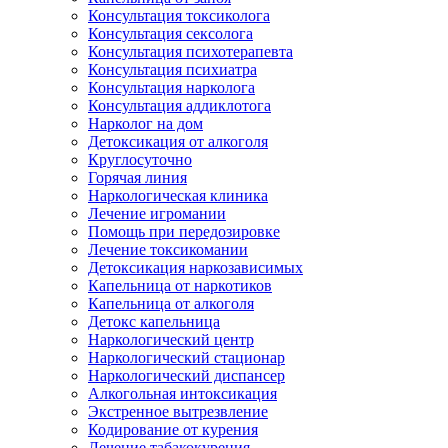
Консультация токсиколога
Консультация сексолога
Консультация психотерапевта
Консультация психиатра
Консультация нарколога
Консультация аддиклотога
Нарколог на дом
Детоксикация от алкоголя
Круглосуточно
Горячая линия
Наркологическая клиника
Лечение игромании
Помощь при передозировке
Лечение токсикомании
Детоксикация наркозависимых
Капельница от наркотиков
Капельница от алкоголя
Детокс капельница
Наркологический центр
Наркологический стационар
Наркологический диспансер
Алкогольная интоксикация
Экстренное вытрезвление
Кодирование от курения
Лечение табакокурения