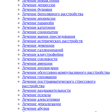
Лечение неврастении
Лечение депрессии
Лечение булимии
Лечение биполярного расстройства
Лечение анорексии
Лечение паранойи
Лечение кататонии
Лечение социопатии
Лечение мании преследования
Лечение истерических расстройств
Лечение деменции
Лечение галлюцинаций
Лечение клаустрофобии
Лечение сонливости
Лечение аменции
Лечение ипохондрии
Лечение обсессивно-компульсивного расстройства
Лечение гипомании
Лечение посттравматического стрессового
расстройства
Лечение раздражительности
Лечение психоза
Лечение алекситимии
Лечение дереализации
Лечение абулии