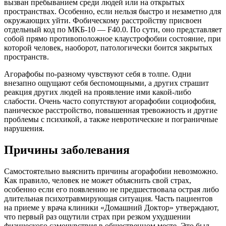
вызван пребыванием среди людей или на открытых
пространствах. Особенно, если нельзя быстро и незаметно для
окружающих уйти. Фобическому расстройству присвоен
отдельный код по МКБ-10 — F40.0. По сути, оно представляет
собой прямо противоположное клаустрофобии состояние, при
которой человек, наоборот, патологически боится закрытых
пространств.
Агорафобы по-разному чувствуют себя в толпе. Одни
внезапно ощущают себя беспомощными, а других страшит
реакция других людей на проявление ими какой-либо
слабости. Очень часто сопутствуют агорафобии социофобия,
паническое расстройство, повышенная тревожность и другие
проблемы с психикой, а также невротические и пограничные
нарушения.
Причины заболевания
Самостоятельно выяснить причины агорафобии невозможно.
Как правило, человек не может объяснить свой страх,
особенно если его появлению не предшествовала острая либо
длительная психотравмирующая ситуация. Часть пациентов
на приеме у врача клиники «Домашний Доктор» утверждают,
что первый раз ощутили страх при резком ухудшении
физического самочувствия в общественном месте. Это был