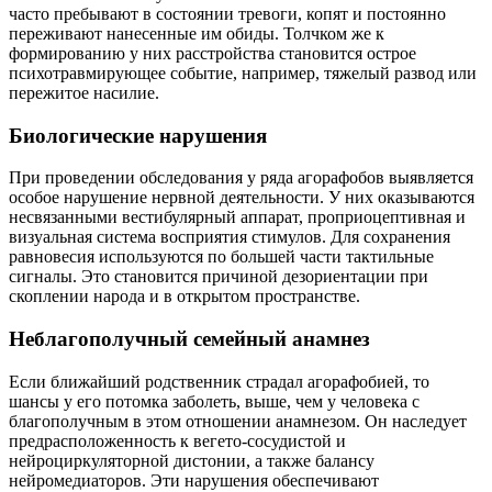
часто пребывают в состоянии тревоги, копят и постоянно
переживают нанесенные им обиды. Толчком же к
формированию у них расстройства становится острое
психотравмирующее событие, например, тяжелый развод или
пережитое насилие.
Биологические нарушения
При проведении обследования у ряда агорафобов выявляется
особое нарушение нервной деятельности. У них оказываются
несвязанными вестибулярный аппарат, проприоцептивная и
визуальная система восприятия стимулов. Для сохранения
равновесия используются по большей части тактильные
сигналы. Это становится причиной дезориентации при
скоплении народа и в открытом пространстве.
Неблагополучный семейный анамнез
Если ближайший родственник страдал агорафобией, то
шансы у его потомка заболеть, выше, чем у человека с
благополучным в этом отношении анамнезом. Он наследует
предрасположенность к вегето-сосудистой и
нейроциркуляторной дистонии, а также балансу
нейромедиаторов. Эти нарушения обеспечивают