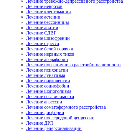
Лечение тревожно-депрессивного расстройства
Лечение неврозов
Лечение клептомании
Лечение астении
Лечение бессонницы
Лечение апатии
Лечение СДВГ
Лечение шизофрении
Лечение стресса
Лечение белой горячки
Лечение нервных тиков
Лечение агорафобии
Лечение пограничного расстройства личности
Лечение психопатии
Лечение лунатизма
Лечение нарколепсии
Лечение социофобии
Лечение шопоголизма
Лечение созависимости
Лечение агрессии
Лечение соматоформного расстройства
Лечение дисфории
Лечение послеродовой депрессии
Лечение ДРЛ
Лечение деперсонализации