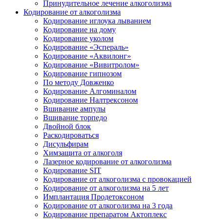
Принудительное лечение алкоголизма
Кодирование от алкоголизма
Кодирование иглоука лыванием
Кодирование на дому
Кодирование уколом
Кодирование «Эспераль»
Кодирование «Аквилонг»
Кодирование «Вивитролом»
Кодирование гипнозом
По методу Довженко
Кодирование Алгоминалом
Кодирование Налтрексоном
Вшивание ампулы
Вшивание торпедо
Двойной блок
Раскодироваться
Дисульфирам
Химзащита от алкоголя
Лазерное кодирование от алкоголизма
Кодирование SIT
Кодирование от алкоголизма с провокацией
Кодирование от алкоголизма на 5 лет
Имплантация Продетоксоном
Кодирование от алкоголизма на 3 года
Кодирование препаратом Актоплекс