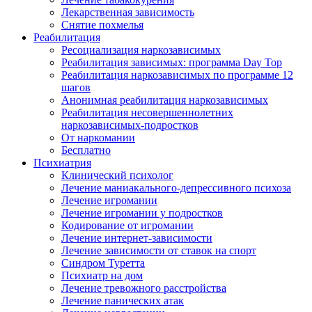
Лекарственная зависимость
Снятие похмелья
Реабилитация
Ресоциализация наркозависимых
Реабилитация зависимых: программа Day Top
Реабилитация наркозависимых по программе 12
шагов
Анонимная реабилитация наркозависимых
Реабилитация несовершеннолетних
наркозависимых-подростков
От наркомании
Бесплатно
Психиатрия
Клинический психолог
Лечение маниакального-депрессивного психоза
Лечение игромании
Лечение игромании у подростков
Кодирование от игромании
Лечение интернет-зависимости
Лечение зависимости от ставок на спорт
Синдром Туретта
Психиатр на дом
Лечение тревожного расстройства
Лечение панических атак