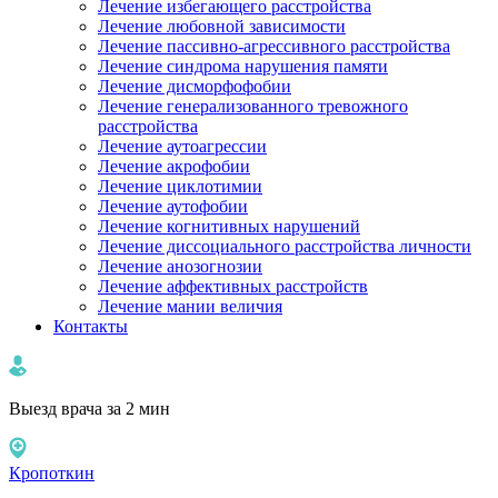
Лечение избегающего расстройства
Лечение любовной зависимости
Лечение пассивно-агрессивного расстройства
Лечение синдрома нарушения памяти
Лечение дисморфофобии
Лечение генерализованного тревожного
расстройства
Лечение аутоагрессии
Лечение акрофобии
Лечение циклотимии
Лечение аутофобии
Лечение когнитивных нарушений
Лечение диссоциального расстройства личности
Лечение анозогнозии
Лечение аффективных расстройств
Лечение мании величия
Контакты
Выезд врача за 2 мин
Кропоткин