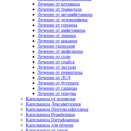
Лечение от кетамина
Лечение от трамадола
Лечение от метамфетамина
Лечение от дезоморфина
Лечение от героина
Лечение от амфетамина
Лечение от лирики
Лечение от кокаина
Лечение гипнозом
Лечение от мефедрона
Лечение от соли
Лечение от спайса
Лечение от экстази
Лечение от первитина
Лечение от ЛСД
Лечение от бутирата
Лечение от гашиша
Лечение от опиума
Капельница от похмелья
Капельница Дексаметазона
Капельница Пентоксифиллина
Капельница Реамберина
Капельница Цитофлавина
Капельница для печени
Капельница от запоя