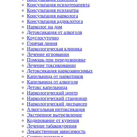
Консультация психотерапевта
Консультация психиатра
Консультация нарколога
Консультация аддиклотога
Нарколог на дом
Детоксикация от алкоголя
Круглосуточно
Горячая линия
Наркологическая клиника
Лечение игромании
Помощь при передозировке
Лечение токсикомании
Детоксикация наркозависимых
Капельница от наркотиков
Капельница от алкоголя
Детокс капельница
Наркологический центр
Наркологический стационар
Наркологический диспансер
Алкогольная интоксикация
Экстренное вытрезвление
Кодирование от курения
Лечение табакокурения
Лекарственная зависимость
Снятие похмелья