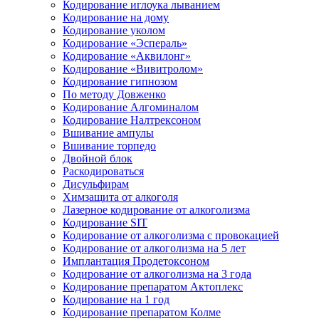
Кодирование иглоука лыванием
Кодирование на дому
Кодирование уколом
Кодирование «Эспераль»
Кодирование «Аквилонг»
Кодирование «Вивитролом»
Кодирование гипнозом
По методу Довженко
Кодирование Алгоминалом
Кодирование Налтрексоном
Вшивание ампулы
Вшивание торпедо
Двойной блок
Раскодироваться
Дисульфирам
Химзащита от алкоголя
Лазерное кодирование от алкоголизма
Кодирование SIT
Кодирование от алкоголизма с провокацией
Кодирование от алкоголизма на 5 лет
Имплантация Продетоксоном
Кодирование от алкоголизма на 3 года
Кодирование препаратом Актоплекс
Кодирование на 1 год
Кодирование препаратом Колме