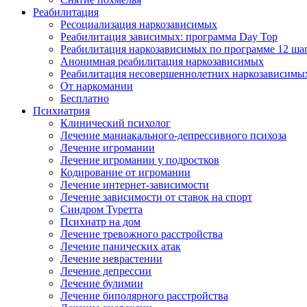
Реабилитация
Ресоциализация наркозависимых
Реабилитация зависимых: программа Day Top
Реабилитация наркозависимых по программе 12 ша
Анонимная реабилитация наркозависимых
Реабилитация несовершеннолетних наркозависимы
От наркомании
Бесплатно
Психиатрия
Клинический психолог
Лечение маниакального-депрессивного психоза
Лечение игромании
Лечение игромании у подростков
Кодирование от игромании
Лечение интернет-зависимости
Лечение зависимости от ставок на спорт
Синдром Туретта
Психиатр на дом
Лечение тревожного расстройства
Лечение панических атак
Лечение неврастении
Лечение депрессии
Лечение булимии
Лечение биполярного расстройства