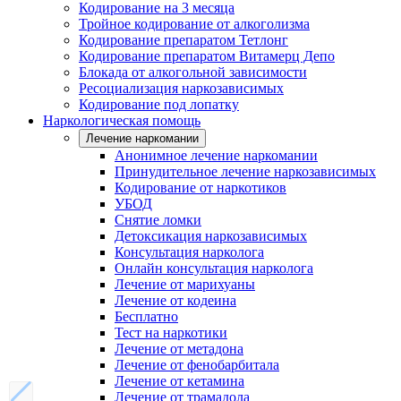
Кодирование на 3 месяца
Тройное кодирование от алкоголизма
Кодирование препаратом Тетлонг
Кодирование препаратом Витамерц Депо
Блокада от алкогольной зависимости
Ресоциализация наркозависимых
Кодирование под лопатку
Наркологическая помощь
Лечение наркомании
Анонимное лечение наркомании
Принудительное лечение наркозависимых
Кодирование от наркотиков
УБОД
Снятие ломки
Детоксикация наркозависимых
Консультация нарколога
Онлайн консультация нарколога
Лечение от марихуаны
Лечение от кодеина
Бесплатно
Тест на наркотики
Лечение от метадона
Лечение от фенобарбитала
Лечение от кетамина
Лечение от трамадола