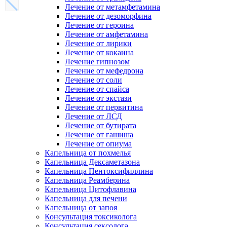
Лечение от метамфетамина
Лечение от дезоморфина
Лечение от героина
Лечение от амфетамина
Лечение от лирики
Лечение от кокаина
Лечение гипнозом
Лечение от мефедрона
Лечение от соли
Лечение от спайса
Лечение от экстази
Лечение от первитина
Лечение от ЛСД
Лечение от бутирата
Лечение от гашиша
Лечение от опиума
Капельница от похмелья
Капельница Дексаметазона
Капельница Пентоксифиллина
Капельница Реамберина
Капельница Цитофлавина
Капельница для печени
Капельница от запоя
Консультация токсиколога
Консультация сексолога